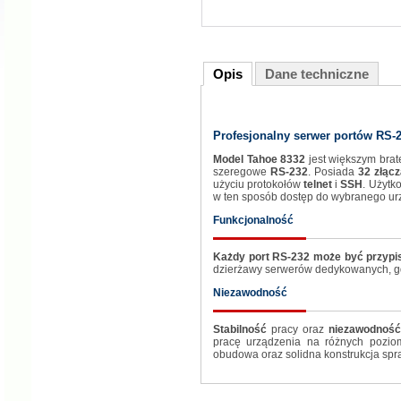
Opis
Dane techniczne
Profesjonalny serwer portów RS-
Model Tahoe 8332
jest większym bra
szeregowe
RS-232
. Posiada
32 złąc
użyciu protokołów
telnet
i
SSH
. Użytk
w ten sposób dostęp do wybranego ur
Funkcjonalność
Każdy port RS-232 może być przypi
dzierżawy serwerów dedykowanych, gd
Niezawodność
Stabilność
pracy oraz
niezawodność
pracę urządzenia na różnych pozio
obudowa oraz solidna konstrukcja spra