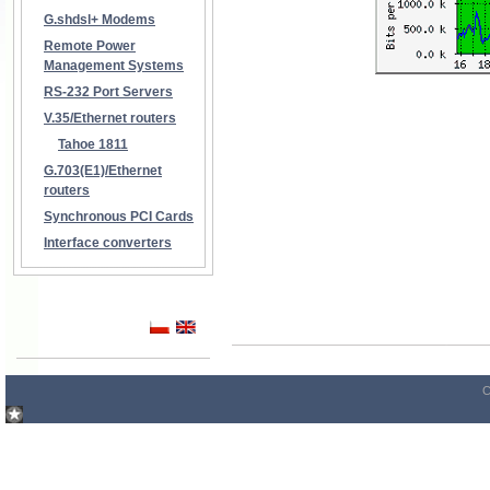
G.shdsl+ Modems
Remote Power
Management Systems
RS-232 Port Servers
V.35/Ethernet routers
Tahoe 1811
G.703(E1)/Ethernet
routers
Synchronous PCI Cards
Interface converters
C