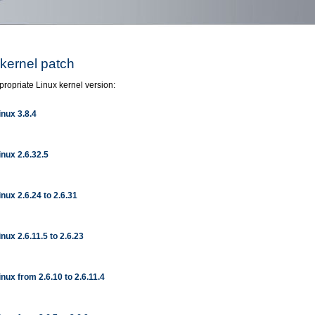
 kernel patch
propriate Linux kernel version:
inux 3.8.4
inux 2.6.32.5
inux 2.6.24 to 2.6.31
inux 2.6.11.5 to 2.6.23
inux from 2.6.10 to 2.6.11.4