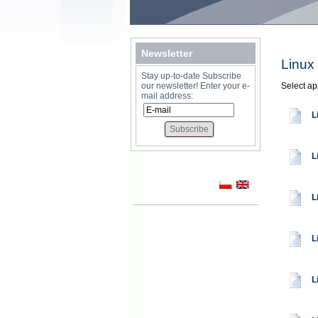
Newsletter
Linux
Stay up-to-date Subscribe
our newsletter! Enter your e-
Select ap
mail address:
L
L
L
L
L