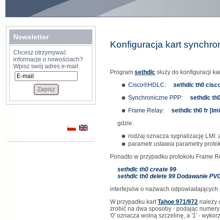
Newsletter
Konfiguracja kart synchr
Chcesz otrzymywać
informacje o nowościach?
Wpisz swój adres e-mail:
Program
sethdlc
służy do konfiguracji k
Cisco®HDLC:
sethdlc th0 cisc
Synchroniczne PPP:
sethdlc th
Frame Relay:
sethdlc th0 fr [lm
gdzie:
rodzaj oznacza sygnalizację LMI: an
parametr ustawia parametry proto
Ponadto w przypadku protokołu Frame 
sethdlc th0 create 99
sethdlc th0 delete 99 Dodawanie PVC
interfejsów o nazwach odpowiadającyc
W przypadku kart
Tahoe 971/972
należy 
zrobić na dwa sposoby - podając numery s
'0' oznacza wolną szczelinę, a '1' - wykor