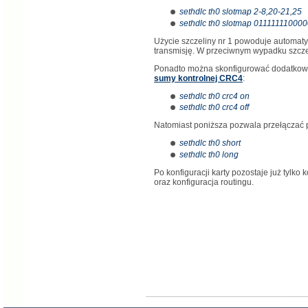
sethdlc th0 slotmap 2-8,20-21,25
sethdlc th0 slotmap 011111110
Użycie szczeliny nr 1 powoduje automat
transmisję. W przeciwnym wypadku szczel
Ponadto można skonfigurować dodatkowe
sumy kontrolnej CRC4
:
sethdlc th0 crc4 on
sethdlc th0 crc4 off
Natomiast poniższa pozwala przełączać 
sethdlc th0 short
sethdlc th0 long
Po konfiguracji karty pozostaje już tylko 
oraz konfiguracja routingu.