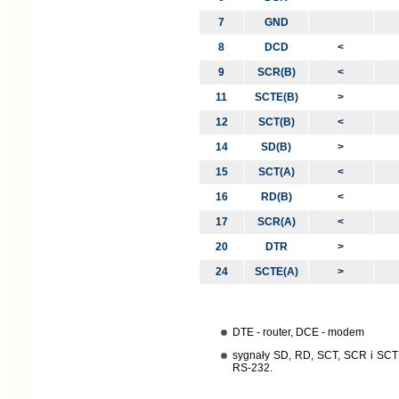
7
GND
8
DCD
<
9
SCR(B)
<
11
SCTE(B)
>
12
SCT(B)
<
14
SD(B)
>
15
SCT(A)
<
16
RD(B)
<
17
SCR(A)
<
20
DTR
>
24
SCTE(A)
>
DTE - router, DCE - modem
sygnały SD, RD, SCT, SCR i SCTE
RS-232.