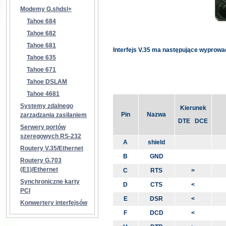
Modemy G.shdsl+
Tahoe 684
Tahoe 682
Tahoe 681
Interfejs V.35 ma następujące wyprowa
Tahoe 635
Tahoe 671
Tahoe DSLAM
Tahoe 4681
Systemy zdalnego
Kierunek
Pin
Nazwa
zarządzania zasilaniem
DTE DCE
Serwery portów
szeregowych RS-232
A
shield
Routery V.35/Ethernet
B
GND
Routery G.703
(E1)/Ethernet
C
RTS
>
Synchroniczne karty
D
CTS
<
PCI
E
DSR
<
Konwertery interfejsów
F
DCD
<