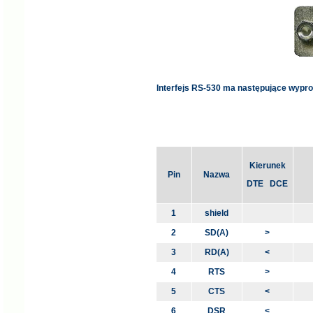
Interfejs RS-530 ma następujące wypr
Kierunek
Pin
Nazwa
DTE DCE
1
shield
2
SD(A)
>
3
RD(A)
<
4
RTS
>
5
CTS
<
6
DSR
<