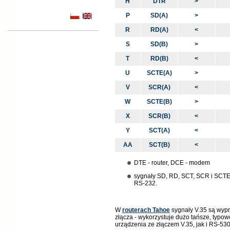
H
DTR
>
P
SD(A)
>
R
RD(A)
<
S
SD(B)
>
T
RD(B)
<
U
SCTE(A)
>
V
SCR(A)
<
W
SCTE(B)
>
X
SCR(B)
<
Y
SCT(A)
<
AA
SCT(B)
<
DTE - router, DCE - modem
sygnały SD, RD, SCT, SCR i SCTE
RS-232.
W
routerach Tahoe
sygnały V.35 są wypr
złącza - wykorzystuje dużo tańsze, typ
urządzenia ze złączem V.35, jak i RS-530