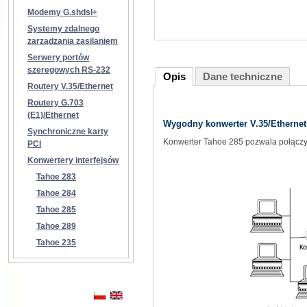
Modemy G.shdsl+
Systemy zdalnego
zarządzania zasilaniem
Serwery portów
szeregowych RS-232
Opis
Dane techniczne
Routery V.35/Ethernet
Routery G.703
(E1)/Ethernet
Wygodny konwerter V.35/Ethernet
Synchroniczne karty
Konwerter Tahoe 285 pozwala połączyć 
PCI
Konwertery interfejsów
Tahoe 283
Tahoe 284
Tahoe 285
Tahoe 289
Tahoe 235