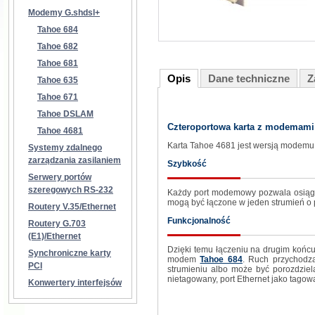
Modemy G.shdsl+
Tahoe 684
Tahoe 682
Tahoe 681
Opis
Dane techniczne
Z
Tahoe 635
Tahoe 671
Tahoe DSLAM
Czteroportowa karta z modemami
Tahoe 4681
Karta Tahoe 4681 jest wersją modemu
Systemy zdalnego
zarządzania zasilaniem
Szybkość
Serwery portów
szeregowych RS-232
Każdy port modemowy pozwala osiągnąć
mogą być łączone w jeden strumień o p
Routery V.35/Ethernet
Funkcjonalność
Routery G.703
(E1)/Ethernet
Dzięki temu łączeniu na drugim końc
Synchroniczne karty
modem
Tahoe 684
. Ruch przychodz
PCI
strumieniu albo może być porozdzie
nietagowany, port Ethernet jako tagow
Konwertery interfejsów