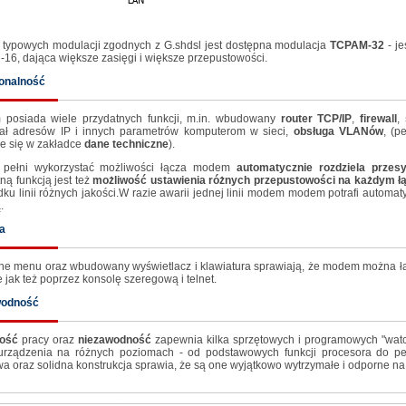
 typowych modulacji zgodnych z G.shdsl jest dostępna modulacja
TCPAM-32
- je
16, dająca większe zasięgi i większe przepustowości.
onalność
posiada wiele przydatnych funkcji, m.in. wbudowany
router TCP/IP
,
firewall
,
iał adresów IP i innych parametrów komputerom w sieci,
obsługa VLANów
, (p
je się w zakładce
dane techniczne
).
pełni wykorzystać możliwości łącza modem
automatycznie rozdziela przes
ną funkcją jest też
możliwość ustawienia różnych przepustowości na każdym ł
ku linii różnych jakości.W razie awarii jednej linii modem modem potrafi automat
.
a
yjne menu oraz wbudowany wyświetlacz i klawiatura sprawiają, że modem można ł
e jak też poprzez konsolę szeregową i telnet.
wodność
ność
pracy oraz
niezawodność
zapewnia kilka sprzętowych i programowych "wat
urządzenia na różnych poziomach - od podstawowych funkcji procesora do peł
 oraz solidna konstrukcja sprawia, że są one wyjątkowo wytrzymałe i odporne na 