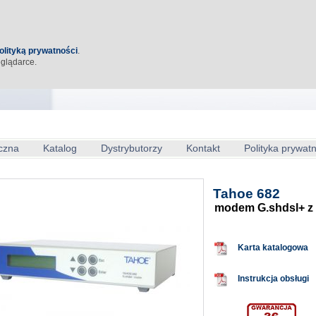
olityką prywatności
.
eglądarce.
czna
Katalog
Dystrybutorzy
Kontakt
Polityka prywat
Tahoe 682
modem G.shdsl+ z i
Karta katalogowa
Instrukcja obsługi