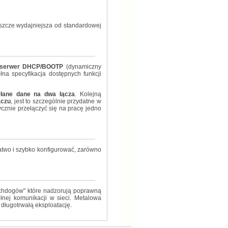
szcze wydajniejsza od standardowej
serwer DHCP/BOOTP
(dynamiczny
ełna specyfikacja dostępnych funkcji
yłane dane na dwa łącza
. Kolejną
ączu
, jest to szczególnie przydatne w
ycznie przełączyć się na pracę jedno
atwo i szybko konfigurować, zarówno
chdogów" które nadzorują poprawną
nej komunikacji w sieci. Metalowa
długotrwałą eksploatację.