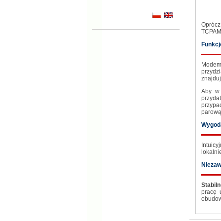
Oprócz
TCPAM-
Funkcj
Modem 
przydz
znajdu
Aby w 
przydat
przypad
parową
Wygod
Intuic
lokalni
Nieza
Stabil
pracę 
obudowa