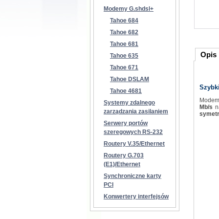
Modemy G.shdsl+
Tahoe 684
Tahoe 682
Tahoe 681
Opis
Tahoe 635
Tahoe 671
Tahoe DSLAM
Szybk
Tahoe 4681
Mode
Systemy zdalnego
Mb/s
na
zarządzania zasilaniem
symetr
Serwery portów
szeregowych RS-232
Routery V.35/Ethernet
Routery G.703
(E1)/Ethernet
Synchroniczne karty
PCI
Konwertery interfejsów